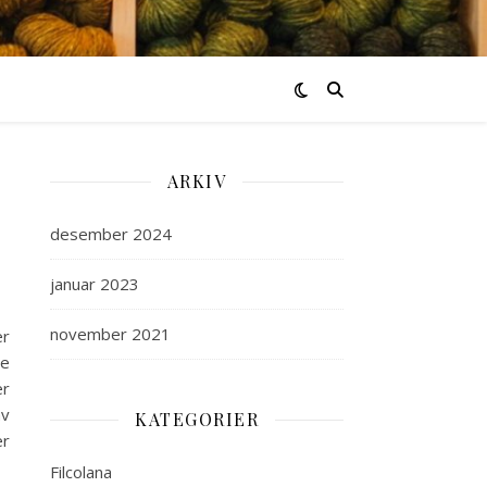
ARKIV
desember 2024
januar 2023
november 2021
er
re
er
av
KATEGORIER
er
Filcolana