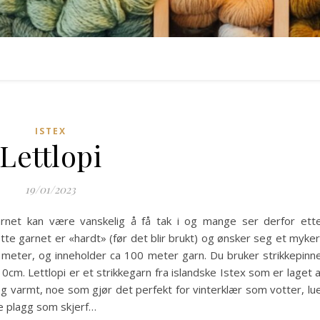
ISTEX
Lettlopi
19/01/2023
 garnet kan være vanskelig å få tak i og mange ser derfor ett
dette garnet er «hardt» (før det blir brukt) og ønsker seg et myke
50 meter, og inneholder ca 100 meter garn. Du bruker strikkepinn
0cm. Lettlopi er et strikkegarn fra islandske Istex som er laget 
og varmt, noe som gjør det perfekt for vinterklær som votter, lu
ke plagg som skjerf…