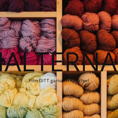
ALTERNA
Finn DITT garnalternativ her!