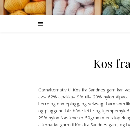
Kos fr
Garnalternativ til Kos fra Sandnes garn kan væ
av:– 62% alpakka– 9% ull– 29% nylon Alpaca b
herre og dameplagg, og selvsagt barn som lik
og plaggene blir både lette og kjempemyke! 
29% nylon Nøstene er 50gram mens løpelengd
alternativt garn til Kos fra Sandnes garn, og