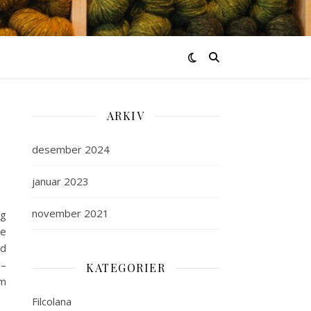
ARKIV
desember 2024
januar 2023
november 2021
ng
de
ed
l–
KATEGORIER
om
Filcolana