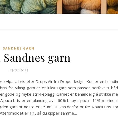
SANDNES GARN
a Sandnes garn
25/01/2023
re Alpaca bris eller Drops Air fra Drops design. Kos er en blandi
ris fra Viking garn er et luksusgarn som passer perfekt til bå
er gode og myke strikkeplagg! Garnet er behandelig å strikke m
Alpaca bris er en blanding av:– 60% baby alpaca– 11% merinoul
en garn pr nøste er 150m. Du kan derfor bruke Alpaca Bris s
 bytteforholdet er 1:1, så du kjøper samme…