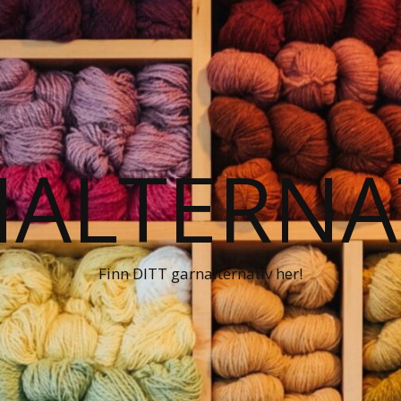
ALTERNA
Finn DITT garnalternativ her!